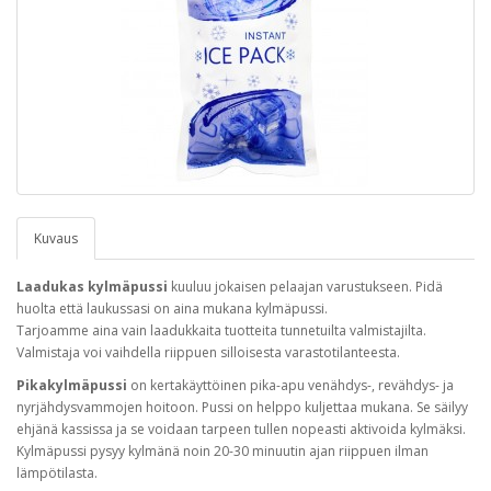
Kuvaus
Laadukas kylmäpussi
kuuluu jokaisen pelaajan varustukseen. Pidä
huolta että laukussasi on aina mukana kylmäpussi.
Tarjoamme aina vain laadukkaita tuotteita tunnetuilta valmistajilta.
Valmistaja voi vaihdella riippuen silloisesta varastotilanteesta.
Pikakylmäpussi
on kertakäyttöinen pika-apu venähdys-, revähdys- ja
nyrjähdysvammojen hoitoon. Pussi on helppo kuljettaa mukana. Se säilyy
ehjänä kassissa ja se voidaan tarpeen tullen nopeasti aktivoida kylmäksi.
Kylmäpussi pysyy kylmänä noin 20-30 minuutin ajan riippuen ilman
lämpötilasta.