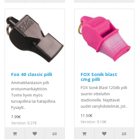
Fox 40 classic pilli
FOX Sonik blast
cmg pilli
Ammattilaistason pilli
FOX Sonik Blast 120db pilli
erotuomarikäyttöön.
suuriin otteluihin
Toimii hyvin myös
stadioneille. Näyttävät
turvapillinä tai hätäpillinä.
uudet väriyhdistelmät, jot..
Pysäytt..
11.50€
7.99€
Veroton: 9.16€
Veroton: 6.37€