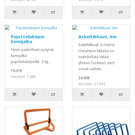
Pujottelukepin
Askeltikkaat, 6m
kumijalka
Askeltikkaat. 6 metriä.
Hyvin paikoillaan pysyvät
Useampia tikkaita on
kumijalka
mahdollista liittää
pujottelukepeille. 2 kg. ..
yhteen.Tuotteen värit
voivat vaihde..
10.01€
Veroton: 7.98€
34.90€
Veroton: 27.81€