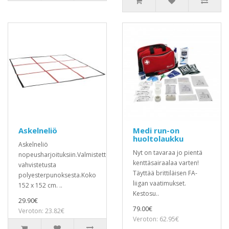
Askelneliö
Medi run-on
huoltolaukku
Askelneliö
Nyt on tavaraa jo pientä
nopeusharjoituksiin.Valmistettu
kenttäsairaalaa varten!
vahvistetusta
Täyttää brittiläisen FA-
polyesterpunoksesta.Koko
liigan vaatimukset.
152 x 152 cm. ..
Kestosu..
29.90€
79.00€
Veroton: 23.82€
Veroton: 62.95€