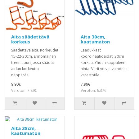
Aita säädettävä
Aita 30cm,
korkeus
kaatumaton
Säädettävä aita. Korkeudet
Laadukkaat
15-22-30cm. Erinomainen
koordinaatioaidat. 30cm
treeniapuri jossa säädät
korkea. Yhden kappaleen
aidan korkeutta
hinta. Värit voivat vaihdella
näppäräs..
varastotila..
9.90€
7.99€
Veroton: 7.89€
Veroton: 6.37€
Aita 38cm,
kaatumaton