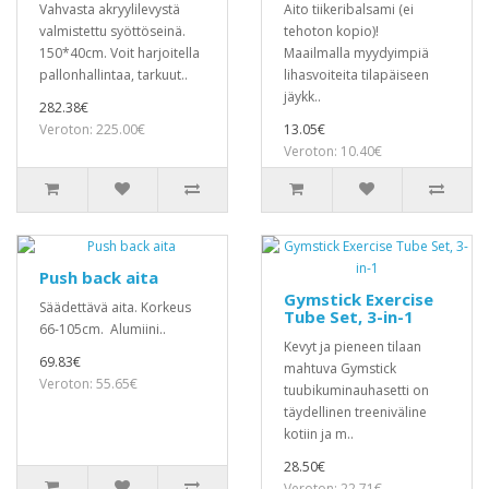
Vahvasta akryylilevystä
Aito tiikeribalsami (ei
valmistettu syöttöseinä.
tehoton kopio)!
150*40cm. Voit harjoitella
Maailmalla myydyimpiä
pallonhallintaa, tarkuut..
lihasvoiteita tilapäiseen
jäykk..
282.38€
Veroton: 225.00€
13.05€
Veroton: 10.40€
Push back aita
Gymstick Exercise
Säädettävä aita. Korkeus
Tube Set, 3-in-1
66-105cm. Alumiini..
Kevyt ja pieneen tilaan
69.83€
mahtuva Gymstick
Veroton: 55.65€
tuubikuminauhasetti on
täydellinen treeniväline
kotiin ja m..
28.50€
Veroton: 22.71€