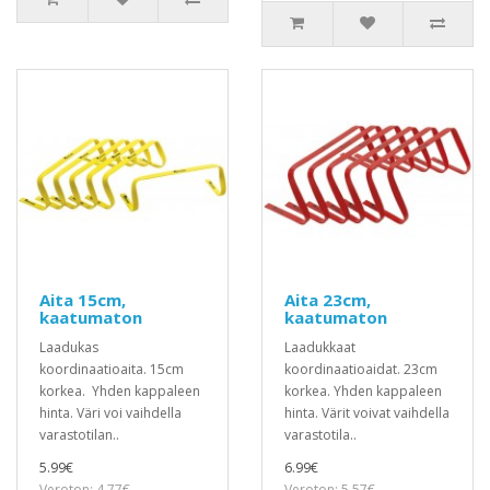
Aita 15cm,
Aita 23cm,
kaatumaton
kaatumaton
Laadukas
Laadukkaat
koordinaatioaita. 15cm
koordinaatioaidat. 23cm
korkea. Yhden kappaleen
korkea. Yhden kappaleen
hinta. Väri voi vaihdella
hinta. Värit voivat vaihdella
varastotilan..
varastotila..
5.99€
6.99€
Veroton: 4.77€
Veroton: 5.57€