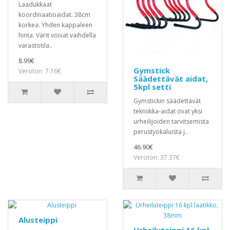
Laadukkaat
koordinaatioaidat. 38cm
korkea. Yhden kappaleen
hinta. Värit voivat vaihdella
varastotila..
8.99€
Gymstick
Veroton: 7.16€
Säädettävät aidat,
5kpl setti
Gymstickin säädettävät
tekniikka-aidat ovat yksi
urheilijoiden tarvitsemista
perustyökaluista j..
46.90€
Veroton: 37.37€
Alusteippi