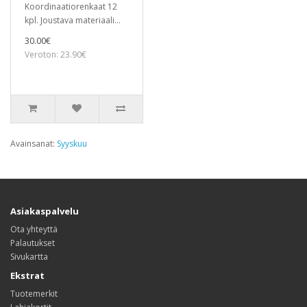
Koordinaatiorenkaat 12
kpl. Joustava materiaali...
30.00€
Veroton: 23.90€
Avainsanat:
Syyskuu
Asiakaspalvelu
Ota yhteyttä
Palautukset
Sivukartta
Ekstrat
Tuotemerkit