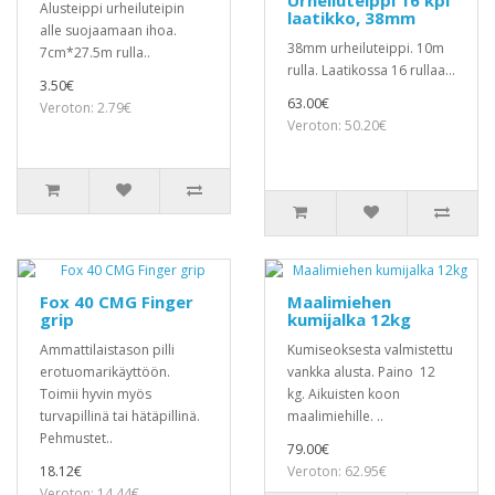
Urheiluteippi 16 kpl
Alusteippi urheiluteipin
laatikko, 38mm
alle suojaamaan ihoa.
38mm urheiluteippi. 10m
7cm*27.5m rulla..
rulla. Laatikossa 16 rullaa...
3.50€
63.00€
Veroton: 2.79€
Veroton: 50.20€
Fox 40 CMG Finger
Maalimiehen
grip
kumijalka 12kg
Ammattilaistason pilli
Kumiseoksesta valmistettu
erotuomarikäyttöön.
vankka alusta. Paino 12
Toimii hyvin myös
kg. Aikuisten koon
turvapillinä tai hätäpillinä.
maalimiehille. ..
Pehmustet..
79.00€
18.12€
Veroton: 62.95€
Veroton: 14.44€