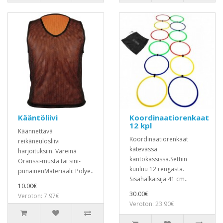
Kääntöliivi
Koordinaatiorenkaat
12 kpl
Käännettävä
Koordinaatiorenkaat
reikäneulosliivi
kätevässä
harjoituksiin. Väreinä
kantokassissa.Settiin
Oranssi-musta tai sini-
kuuluu 12 rengasta.
punainenMateriaali: Polye..
Sisähalkaisija 41 cm..
10.00€
30.00€
Veroton: 7.97€
Veroton: 23.90€