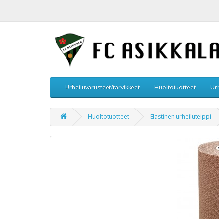
Urheiluvarusteet/tarvikkeet
Huoltotuotteet
Urh
Huoltotuotteet
Elastinen urheiluteippi