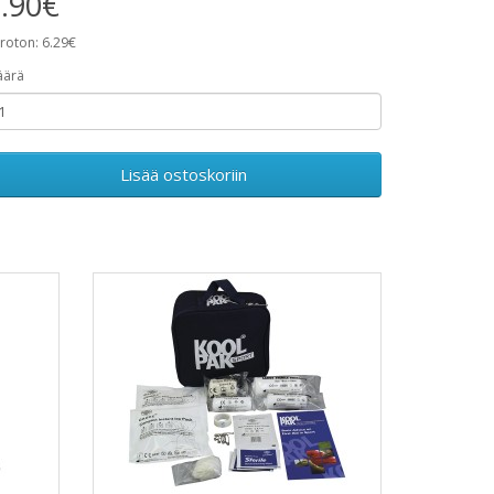
.90€
roton: 6.29€
äärä
Lisää ostoskoriin