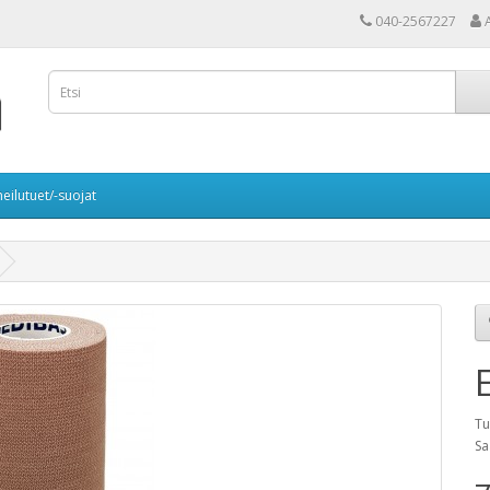
040-2567227
eilutuet/-suojat
Tu
Sa