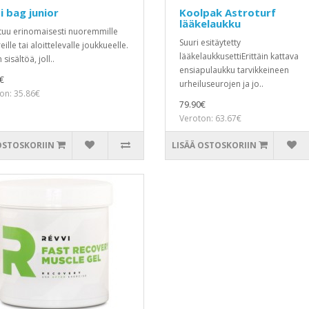
 bag junior
Koolpak Astroturf
lääkelaukku
tuu erinomaisesti nuoremmille
Suuri esitäytetty
eille tai aloittelevalle joukkueelle.
lääkelaukkusettiErittäin kattava
 sisältöä, joll..
ensiapulaukku tarvikkeineen
€
urheiluseurojen ja jo..
on: 35.86€
79.90€
Veroton: 63.67€
OSTOSKORIIN
LISÄÄ OSTOSKORIIN