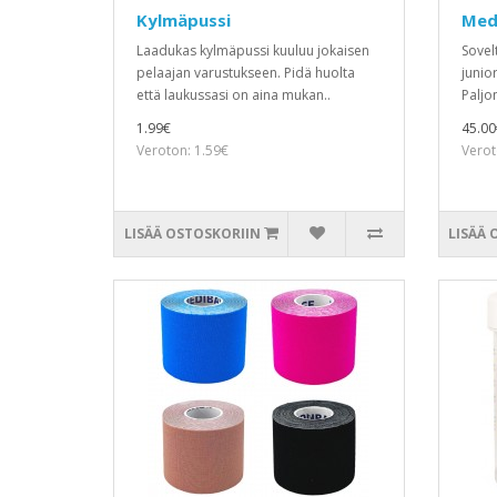
Kylmäpussi
Medi
Laadukas kylmäpussi kuuluu jokaisen
Sovel
pelaajan varustukseen. Pidä huolta
junior
että laukussasi on aina mukan..
Paljon
1.99€
45.00
Veroton: 1.59€
Verot
LISÄÄ OSTOSKORIIN
LISÄÄ 