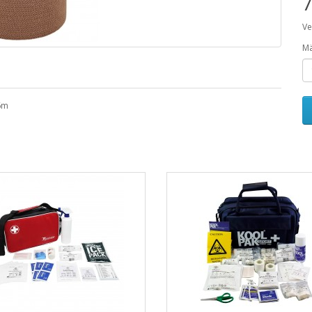
7
Ve
M
,6m