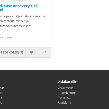
i, Fast Recovery Gel,
ml
äin nopeaa helpotusta lihaskipuun,
ten rentoutumiseen ja
tumiseen intensiivisen ..
on: 7.89€
OSTOSKORIIN
Asiakastilini
kit
Asiakastilini
it
Tilaushistoria
it
Toivelista
et
Uutiskirje