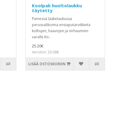
Koolpak huoltolaukku
täytetty
Pienessä lääkelaukussa
perusvalikoima ensiaputarvikkeita
kolhujen, haavojen ja nirhaumien
varalle.Ko..
25.20€
Veroton: 20.08€
LISÄÄ OSTOSKORIIN