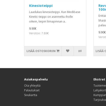
Kinesioteippi
Revv
100
Laadukas kinesioteippi. Kun Medibase
Eritt
Kinetic-teippi on asennettu iholle
lihas
oikein, teipin liimapinnan a..
palau
9.90€
9.90€
Veroton: 7.89€
Verot
LISÄÄ OSTOSKORIIN
LISÄÄ 
Asiakaspalvelu
Ekstrat
Ota yhteyttä
Tuotemer
Palautukset
Lahjakort
Sivukartta
Kumppan
Tarjouks