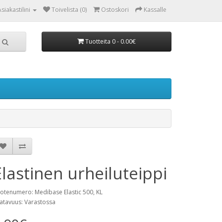
Asiakastilini
Toivelista (0)
Ostoskori
Kassalle
Tuotteita 0 - 0.00€
Elastinen urheiluteippi
otenumero: Medibase Elastic 500, KL
atavuus: Varastossa