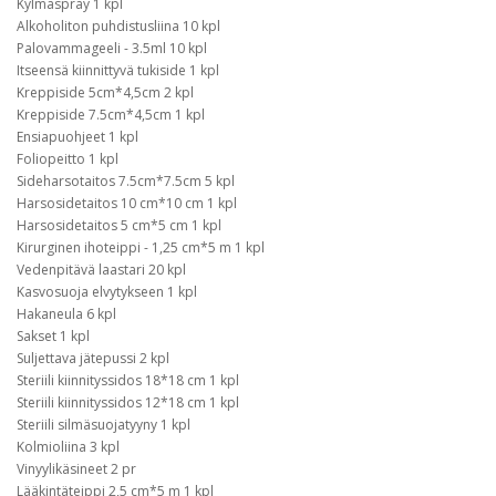
Kylmäspray 1 kpl
Alkoholiton puhdistusliina 10 kpl
Palovammageeli - 3.5ml 10 kpl
Itseensä kiinnittyvä tukiside 1 kpl
Kreppiside 5cm*4,5cm 2 kpl
Kreppiside 7.5cm*4,5cm 1 kpl
Ensiapuohjeet 1 kpl
Foliopeitto 1 kpl
Sideharsotaitos 7.5cm*7.5cm 5 kpl
Harsosidetaitos 10 cm*10 cm 1 kpl
Harsosidetaitos 5 cm*5 cm 1 kpl
Kirurginen ihoteippi - 1,25 cm*5 m 1 kpl
Vedenpitävä laastari 20 kpl
Kasvosuoja elvytykseen 1 kpl
Hakaneula 6 kpl
Sakset 1 kpl
Suljettava jätepussi 2 kpl
Steriili kiinnityssidos 18*18 cm 1 kpl
Steriili kiinnityssidos 12*18 cm 1 kpl
Steriili silmäsuojatyyny 1 kpl
Kolmioliina 3 kpl
Vinyylikäsineet 2 pr
Lääkintäteippi 2,5 cm*5 m 1 kpl