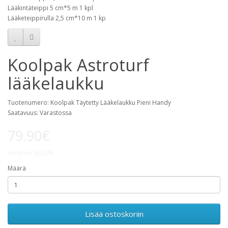
Lääkintäteippi 5 cm*5 m 1 kpl
Lääketeippirulla 2,5 cm*10 m 1 kp
Koolpak Astroturf
lääkelaukku
Tuotenumero: Koolpak Täytetty Lääkelaukku Pieni Handy
Saatavuus: Varastossa
79.90€
Veroton: 63.67€
Määrä
Lisää ostoskoriin