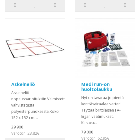
Askelneliö
Medi run-on
huoltolaukku
Askelneliö
Nyt on tavaraa jo pientä
nopeusharjoituksiin.Valmistettu
kenttäsairaalaa varten!
vahvistetusta
Täyttää brittiläisen FA-
polyesterpunoksesta.Koko
liigan vaatimukset.
152 x 152 cm. ..
Kestosu..
29.90€
79.00€
Veroton: 23.82€
Veroton: 62.95€