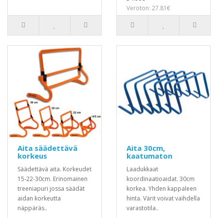
Veroton: 27.81€
Aita säädettävä
Aita 30cm,
korkeus
kaatumaton
Säädettävä aita. Korkeudet
Laadukkaat
15-22-30cm. Erinomainen
koordinaatioaidat. 30cm
treeniapuri jossa säädät
korkea. Yhden kappaleen
aidan korkeutta
hinta. Värit voivat vaihdella
näppäräs..
varastotila..