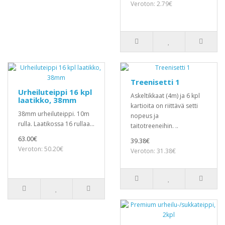
Veroton: 2.79€
Treenisetti 1
Urheiluteippi 16 kpl
Askeltikkaat (4m) ja 6 kpl
laatikko, 38mm
kartioita on riittävä setti
38mm urheiluteippi. 10m
nopeus ja
rulla. Laatikossa 16 rullaa...
taitotreeneihin. ..
63.00€
39.38€
Veroton: 50.20€
Veroton: 31.38€