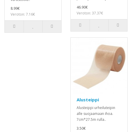
46.90€
8.99€
Veroton: 37.37€
Veroton: 7.16€
Alusteippi
Alusteippi urheiluteipin
alle suojaamaan ihoa.
7cm*27.5m rulla..
3.50€