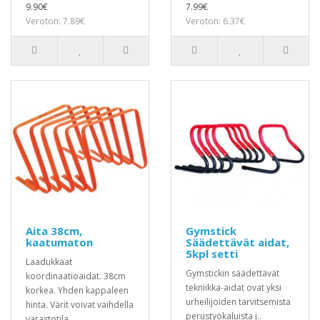
9.90€
7.99€
Veroton: 7.89€
Veroton: 6.37€
Aita 38cm,
Gymstick
kaatumaton
Säädettävät aidat,
5kpl setti
Laadukkaat
Gymstickin säädettävät
koordinaatioaidat. 38cm
tekniikka-aidat ovat yksi
korkea. Yhden kappaleen
urheilijoiden tarvitsemista
hinta. Värit voivat vaihdella
perustyökaluista j..
varastotila..