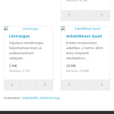
Veroton: 6.29€
Liivirengas
Askeltikkaat Quad
Suljettava metallirengas
Erittäin monipuolinen
helpottamaan liivien ja
askeltikas. 2 metriä. 40cm
joukkuenauhojen
leveä. Erityisesti
säilytystä...
ulkokäyttöön. ..
2.90€
29.90€
Veroton: 2.31€
Veroton: 23.82€
Avainsanat:
Lääkelaukku
,
Medicine bag