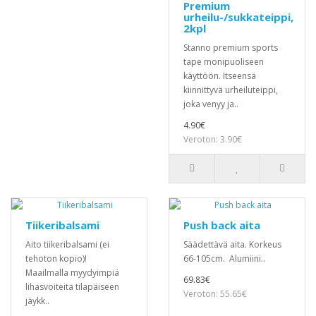
Premium
urheilu-/sukkateippi,
2kpl
Stanno premium sports
tape monipuoliseen
käyttöön. Itseensä
kiinnittyvä urheiluteippi,
joka venyy ja..
4.90€
Veroton: 3.90€
Tiikeribalsami
Push back aita
Aito tiikeribalsami (ei
Säädettävä aita. Korkeus
tehoton kopio)!
66-105cm. Alumiini..
Maailmalla myydyimpiä
69.83€
lihasvoiteita tilapäiseen
Veroton: 55.65€
jäykk..