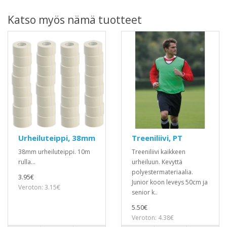
Katso myös nämä tuotteet
Urheiluteippi, 38mm
Treeniliivi, PT
38mm urheiluteippi. 10m
Treeniliivi kaikkeen
rulla...
urheiluun. Kevyttä
polyestermateriaalia.
3.95€
Junior koon leveys 50cm ja
Veroton: 3.15€
senior k..
5.50€
Veroton: 4.38€