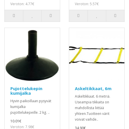
Veroton: 4.77€
Veroton: 5.57€
Pujottelukepin
Askeltikkaat, 6m
kumijalka
Askeltikkaat. 6 metriä.
Hyvin paikoillaan pysyvät
Useampia tikkaita on
kumijalka
mahdollista liittää
pujottelukepeille. 2 kg. ..
yhteen.Tuotteen värit
voivat vaihde..
10.01€
Veroton: 7.98€
34.90€