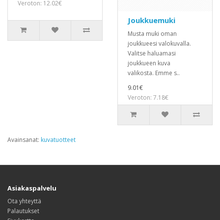
Veroton: 12.02€
Joukkuemuki
Musta muki oman
joukkueesi valokuvalla.
Valitse haluamasi
joukkueen kuva
valikosta. Emme s..
9.01€
Veroton: 7.18€
Avainsanat:
kuvatuotteet
Asiakaspalvelu
Ota yhteyttä
Palautukset