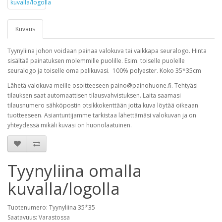
Kuvaus
Tyynyliina johon voidaan painaa valokuva tai vaikkapa seuralogo. Hinta
sisältää painatuksen molemmille puolille. Esim. toiselle puolelle
seuralogo ja toiselle oma pelikuvasi. 100% polyester. Koko 35*35cm
Lähetä valokuva meille osoitteeseen paino@painohuone.fi. Tehtyäsi
tilauksen saat automaattisen tilausvahvistuksen. Laita saamasi
tilausnumero sähköpostin otsikkokenttään jotta kuva löytää oikeaan
tuotteeseen. Asiantuntijamme tarkistaa lähettämäsi valokuvan ja on
yhteydessä mikäli kuvasi on huonolaatuinen.
Tyynyliina omalla
kuvalla/logolla
Tuotenumero: Tyynyliina 35*35
Saatavuus: Varastossa